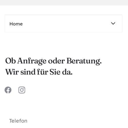
Home
Immobilie verkaufen
Ob Anfrage oder Beratung.
Immobilienbewertung
Wir sind für Sie da.
Service
Immobilie kaufen
Über Uns
Telefon