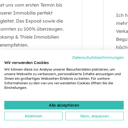
ns vom ersten Termin bis
er Immobilie perfekt
Ich habe
tet. Das Exposé sowie die
mehrfach
nten zu 100% überzeugen.
Verkauf, 
mp & Thiele Immobilien
Begutach
mpfehlen.
höchst p
lösungso
Datenschutzbestimmungen
Wir verwenden Cookies
& Thiele
Wir können diese zur Analyse unserer Besucherdaten platzieren, um
Transpar
unsere Webseite zu verbessern, personalisierte Inhalte anzuzeigen und
schätzen
Ihnen ein großartiges Webseiten-Erlebnis zu bieten. Für weitere
Informationen zu den von uns verwendeten Cookies öffnen Sie die
Einstellungen.
Alle akzeptieren
Ablehnen
Nein, anpassen