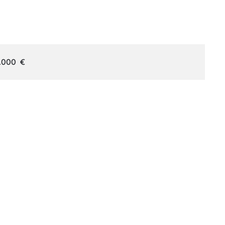
.000
€
Objektdaten
Objekt ID
ID-02903
Baujahr
2026