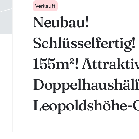
Verkauft
Neubau!
Schlüsselfertig!
155m²! Attrakti
Doppelhaushälf
Leopoldshöhe-G