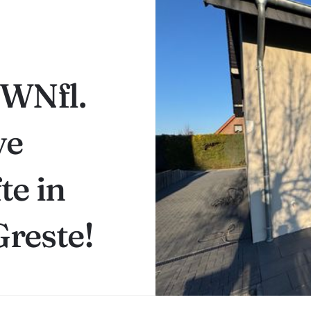
 WNfl.
ve
te in
reste!