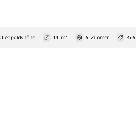
2
8 Leopoldshöhe
14
m
5
Zi
mmer
465