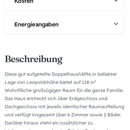
Kosten
ID-02903
Baujahr
Kaufpreis
Energieangaben
1959
298.000
€
Etagen
Provisionspflichtig
Energieausweis
2
Ja
Beschreibung
Käuferprovision
Wohnfläche
3,57
Energieausweistyp
%
ca.
Bedarfsausweis
118
m²
Diese gut aufgeteilte Doppelhaushälfte in beliebter
Lage von Leopoldshöhe bietet auf 118 m²
Nutzfläche
Primärenergieträger
Wohnfläche großzügigen Raum für die ganze Familie.
m²
Öl
Das Haus erstreckt sich über Erdgeschoss und
Dachgeschoss mit jeweils identischer Raumaufteilung
Grundstücksgröße
Heizungsart
und verfügt insgesamt über 6 Zimmer sowie 2 Bäder.
999
Öl-Heizung
m²
Darüber hinaus steht ein zusätzlicher zu