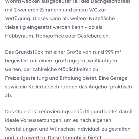
Wohnzwecken ausgebauter Teil des Dachgeschosses
Zimmer
Ausstellungsdatum
mit 2 weiteren Zimmern und einem WC zur
8
09.04.2026
Verfügung. Dieses kann als weitere Nutzfläche
vielseitig eingesetzt werden kann – ob als
Schlafzimmer
Energiebedarf
Hobbyraum, Homeoffice oder Gästebereich.
428,7
kWh/(m²·a)
Badezimmer
Das Grundstück mit einer Größe von rund 999 m²
2
Effizienzklasse
begeistert mit einem großzügigen, weitläufigen
H
Garten, der zahlreiche Möglichkeiten zur
Terrassen
Freizeitgestaltung und Erholung bietet. Eine Garage
sowie ein Kellerbereich runden das Angebot praktisch
Befeuerung
ab.
Öl-Heizung
Das Objekt ist renovierungsbedürftig und bietet damit
Garagen
ideale Voraussetzungen, um es nach eigenen
1
Vorstellungen und Wünschen individuell zu gestalten
und aufzuwerten. Diese Immobilie bietet