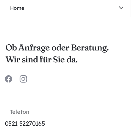
Home
Immobilie verkaufen
Ob Anfrage oder Beratung.
Immobilienbewertung
Wir sind für Sie da.
Service
Immobilie kaufen
Über Uns
Telefon
Kontakt
0521 52270165