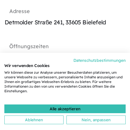
Adresse
Detmolder Straße 241, 33605 Bielefeld
Öffnungszeiten
Montag bis Donnerstag
Datenschutzbestimmungen
9:00 – 17:00 Uhr
Wir verwenden Cookies
Wir können diese zur Analyse unserer Besucherdaten platzieren, um
Freitag
unsere Webseite zu verbessern, personalisierte Inhalte anzuzeigen und
Ihnen ein großartiges Webseiten-Erlebnis zu bieten. Für weitere
09:00 - 14:00 Uhr
Informationen zu den von uns verwendeten Cookies öffnen Sie die
Einstellungen.
Alle akzeptieren
Ablehnen
Nein, anpassen
Impressum
Datenschutz