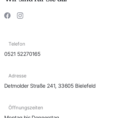
Service
Immobilie kaufen
Über Uns
Telefon
Kontakt
0521 52270165
Adresse
Detmolder Straße 241, 33605 Bielefeld
Öffnungszeiten
Montag bis Donnerstag