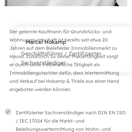
Der gelernte Kaufmann für Grundstücks- und
Wohnungswirtschaft ist bereits seit etwa 20
Marcel Hokamp
Jahren auf dem Bielefelder Immobilienmarkt zu
Geschäftsführer / Zertifizierter
Hause. Zusätzlich zu seiner Maklertätigkeit sorgt
Sachverständiger
er durch seine freiberufliche Tätigkeit als
Immobiliengutachter dafür, dass Wertermittlung
und Verkauf bei Hokamp & Thiele aus einer Hand
angeboten werden können.
Zertifizierter Sachverständiger nach DIN EN ISO
/ IEC 17024 für die Markt- und
Beleihungswertermittlung von Wohn- und