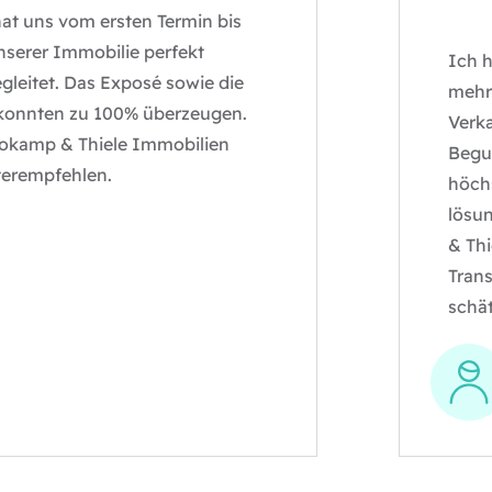
s vom ersten Termin bis
r Immobilie perfekt
Ich habe 
tet. Das Exposé sowie die
mehrfach
nten zu 100% überzeugen.
Verkauf, 
mp & Thiele Immobilien
Begutach
pfehlen.
höchst pr
lösungsor
& Thiele 
Transpare
schätzen 