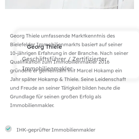
Georg Thiele umfassende Marktkenntnis des
Bielefelder Immobilienmarkts basiert auf seiner
Georg Thiele
10-jährigen Erfahrung in der Branche. Nach seiner
Geschäftsführer / Zertifizierter
Qualifikation zum Immobilienmakler 2016
Immobilienmakler
gründete er gemeinsam mit Marcel Hokamp ein
Jahr später Hokamp & Thiele. Seine Leidenschaft
und Freude an seiner Tätigkeit bilden heute die
Grundlage für seinen großen Erfolg als
Immobilienmakler.
IHK-geprüfter Immobilienmakler