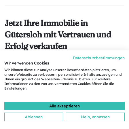
Jetzt Ihre Immobilie in
Gütersloh mit Vertrauen und
Erfolg verkaufen
Datenschutzbestimmungen
Eine Immobilie zu verkaufen in Gütersloh ist
Wir verwenden Cookies
Vertrauenssache und bei Hokamp & Thiele in
Wir können diese zur Analyse unserer Besucherdaten platzieren, um
unsere Webseite zu verbessern, personalisierte Inhalte anzuzeigen und
den besten Händen. Wir begleiten Sie mit
Ihnen ein großartiges Webseiten-Erlebnis zu bieten. Für weitere
Informationen zu den von uns verwendeten Cookies öffnen Sie die
Erfahrung, Transparenz und persönlicher
Einstellungen.
Betreuung durch jeden Schritt des Verkaufs.
Vereinbaren Sie jetzt eine unverbindliche
Alle akzeptieren
Beratung und erfahren Sie, wie Sie gemeinsam
Ablehnen
Nein, anpassen
mit uns als
Immobilienmaklern in Bielefeld
den