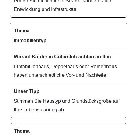
Prüfen Sie nicht nur die Straße, sondern auch
G
Entwicklung und Infrastruktur
üt
er
sl
Immobilientyp
o
h
a
Einfamilienhaus, Doppelhaus oder Reihenhaus
c
haben unterschiedliche Vor- und Nachteile
ht
e
n
Stimmen Sie Haustyp und Grundstücksgröße auf
s
Ihre Lebensplanung ab
ol
lt
e
n