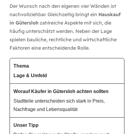
Der Wunsch nach den eigenen vier Wänden ist
nachvollziehbar. Gleichzeitig bringt ein
Hauskauf
in Gütersloh
zahlreiche Aspekte mit sich, die
häufig unterschätzt werden. Neben der Lage
spielen bauliche, rechtliche und wirtschaftliche
Faktoren eine entscheidende Rolle.
T
W
U
h
o
n
Lage & Umfeld
e
ra
s
m
uf
e
a
K
r
Stadtteile unterscheiden sich stark in Preis,
ä
T
Nachfrage und Lebensqualität
uf
i
er
p
in
p