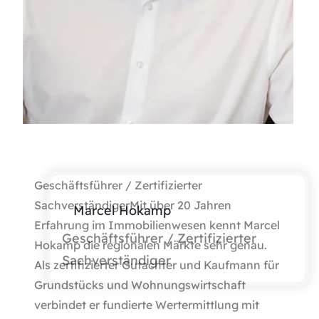
Geschäftsführer / Zertifizierter
SachverständigerMit über 20 Jahren
Marcel Hokamp
Erfahrung im Immobilienwesen kennt Marcel
Geschäftsführer / Zertifizierter
Hokamp die regionalen Märkte sehr genau.
Sachverständiger
Als zertifizierter Gutachter und Kaufmann für
Grundstücks und Wohnungswirtschaft
verbindet er fundierte Wertermittlung mit